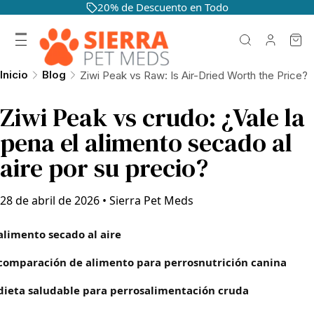
20% de Descuento en Todo
Inicio
Blog
Ziwi Peak vs Raw: Is Air-Dried Worth the Price?
Ziwi Peak vs crudo: ¿Vale la
pena el alimento secado al
aire por su precio?
28 de abril de 2026
•
Sierra Pet Meds
alimento secado al aire
comparación de alimento para perros
nutrición canina
dieta saludable para perros
alimentación cruda