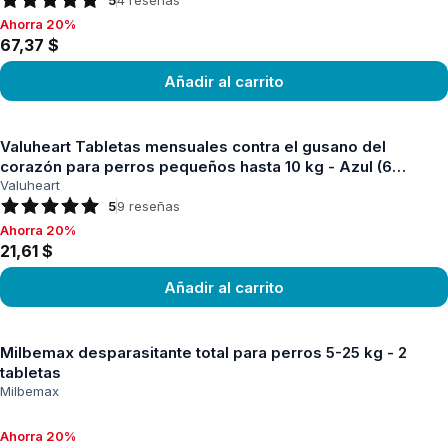
Ahorra 20%
Ahorra 20%, 67,37 $
67,37 $
Añadir al carrito
Ver producto
Valuheart Tabletas mensuales contra el gusano del
corazón para perros pequeños hasta 10 kg - Azul (6
tabletas)
Valuheart
5
9
reseñas
Ahorra 20%
Ahorra 20%, 21,61 $
21,61 $
Añadir al carrito
Ver producto
Milbemax desparasitante total para perros 5-25 kg - 2
tabletas
Milbemax
Ahorra 20%
Ahorra 20%, 18,57 $