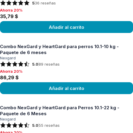
5
36
reseñas
Ahorra 20%
Ahorra 20%, 35,79 $
35,79 $
Añadir al carrito
Ver producto
Combo NexGard y HeartGard para perros 10.1-10 kg -
Paquete de 6 meses
Nexgard
5.0
89
reseñas
Ahorra 20%
Ahorra 20%, 86,29 $
86,29 $
Añadir al carrito
Ver producto
Combo NexGard y HeartGard para Perros 10.1-22 kg -
Paquete de 6 Meses
Nexgard
5.0
55
reseñas
Ahorra 20%