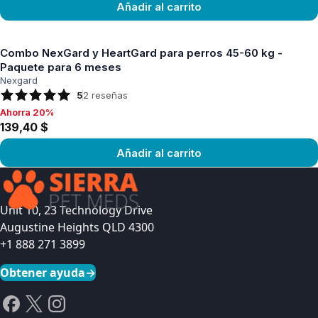
Añadir al carrito
Ver producto
Combo NexGard y HeartGard para perros 45-60 kg -
Paquete para 6 meses
Nexgard
5
2
reseñas
Ahorra 20%
Ahorra 20%, 139,40 $
139,40 $
Añadir al carrito
Ver producto
Unit 10, 23 Technology Drive
Augustine Heights QLD 4300
+1 888 271 3899
Obtener ayuda
→