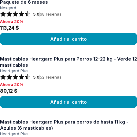
Paquete de 6 meses
Nexgard
5.0
68
reseñas
Ahorra 20%
Ahorra 20%, 113,24 $
113,24 $
Añadir al carrito
Ver producto
Masticables Heartgard Plus para Perros 12-22 kg - Verde 12
masticables
Heartgard Plus
5.0
52
reseñas
Ahorra 20%
Ahorra 20%, 80,12 $
80,12 $
Añadir al carrito
Ver producto
Masticables Heartgard Plus para perros de hasta 11 kg -
Azules (6 masticables)
Heartgard Plus