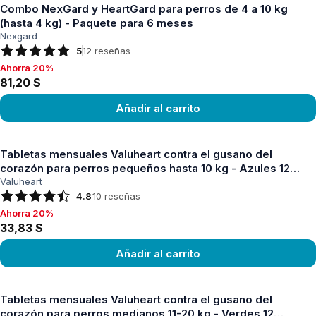
Combo NexGard y HeartGard para perros de 4 a 10 kg
(hasta 4 kg) - Paquete para 6 meses
Nexgard
5
12
reseñas
Ahorra 20%
Ahorra 20%, 81,20 $
81,20 $
Añadir al carrito
Ver producto
Tabletas mensuales Valuheart contra el gusano del
corazón para perros pequeños hasta 10 kg - Azules 12
tabletas
Valuheart
4.8
10
reseñas
Ahorra 20%
Ahorra 20%, 33,83 $
33,83 $
Añadir al carrito
Ver producto
Tabletas mensuales Valuheart contra el gusano del
corazón para perros medianos 11-20 kg - Verdes 12