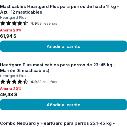
Masticables Heartgard Plus para perros de hasta 11 kg -
Azul 12 masticables
Heartgard Plus
4.9
59
reseñas
Ahorra 20%
Ahorra 20%, 61,94 $
61,94 $
Añadir al carrito
Ver producto
Heartgard Plus masticables para perros de 23-45 kg -
Marrón (6 masticables)
Heartgard Plus
4.9
38
reseñas
Ahorra 20%
Ahorra 20%, 49,43 $
49,43 $
Añadir al carrito
Ver producto
Combo NexGard y HeartGard para perros 25.1-45 kg -