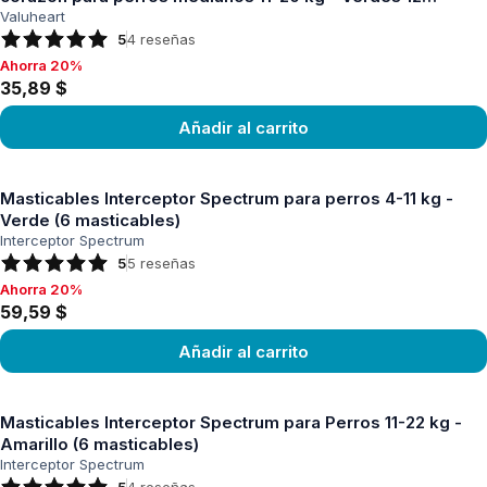
tabletas
Valuheart
5
4
reseñas
Ahorra 20%
Ahorra 20%, 35,89 $
35,89 $
Añadir al carrito
Ver producto
Masticables Interceptor Spectrum para perros 4-11 kg -
Verde (6 masticables)
Interceptor Spectrum
5
5
reseñas
Ahorra 20%
Ahorra 20%, 59,59 $
59,59 $
Añadir al carrito
Ver producto
Masticables Interceptor Spectrum para Perros 11-22 kg -
Amarillo (6 masticables)
Interceptor Spectrum
5
4
reseñas