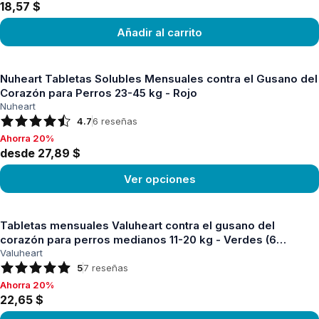
18,57 $
Añadir al carrito
Ver producto
Nuheart Tabletas Solubles Mensuales contra el Gusano del
Corazón para Perros 23-45 kg - Rojo
Nuheart
4.7
6
reseñas
Ahorra 20%
Ahorra 20%, desde 27,89 $
desde 27,89 $
Ver opciones
Ver producto
Tabletas mensuales Valuheart contra el gusano del
corazón para perros medianos 11-20 kg - Verdes (6
tabletas)
Valuheart
5
7
reseñas
Ahorra 20%
Ahorra 20%, 22,65 $
22,65 $