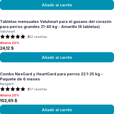
Añadir al carrito
Ver producto
Tabletas mensuales Valuheart para el gusano del corazón
para perros grandes 21-40 kg - Amarillo (6 tabletas)
Valuheart
5
12
reseñas
Ahorra 20%
Ahorra 20%, 24,12 $
24,12 $
Añadir al carrito
Ver producto
Combo NexGard y HeartGard para perros 22.1-25 kg -
Paquete de 6 meses
Nexgard
5
17
reseñas
Ahorra 20%
Ahorra 20%, 102,65 $
102,65 $
Añadir al carrito