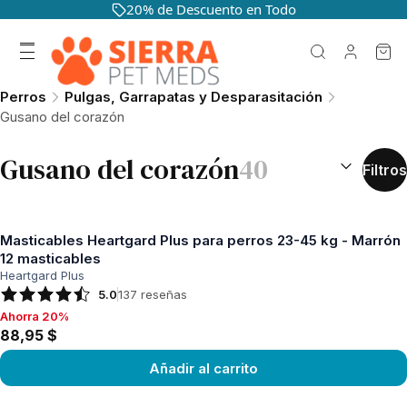
20% de Descuento en Todo
Perros
Pulgas, Garrapatas y Desparasitación
Gusano del corazón
CLASIFICAR 
Gusano del corazón
40
Filtros
Masticables Heartgard Plus para perros 23-45 kg - Marrón
12 masticables
Heartgard Plus
5.0
137
reseñas
Ahorra 20%
Ahorra 20%, 88,95 $
88,95 $
Añadir al carrito
Ver producto