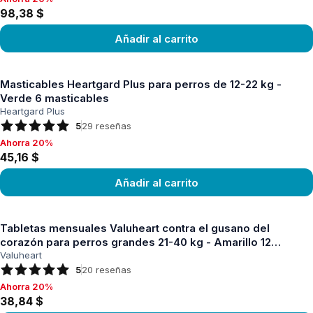
Ahorra 20%, 98,38 $
98,38 $
Añadir al carrito
Ver producto
Masticables Heartgard Plus para perros de 12-22 kg -
Verde 6 masticables
Heartgard Plus
5
29
reseñas
Ahorra 20%
Ahorra 20%, 45,16 $
45,16 $
Añadir al carrito
Ver producto
Tabletas mensuales Valuheart contra el gusano del
corazón para perros grandes 21-40 kg - Amarillo 12
tabletas
Valuheart
5
20
reseñas
Ahorra 20%
Ahorra 20%, 38,84 $
38,84 $