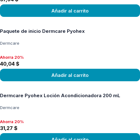
Añadir al carrito
Ver producto
Paquete de inicio Dermcare Pyohex
Dermcare
Ahorra 20%
Ahorra 20%, 40,04 $
40,04 $
Añadir al carrito
Ver producto
Dermcare Pyohex Loción Acondicionadora 200 mL
Dermcare
Ahorra 20%
Ahorra 20%, 31,27 $
31,27 $
Añadir al carrito