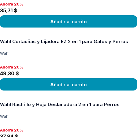
Ahorra 20%
Ahorra 20%, 35,71 $
35,71 $
Añadir al carrito
Ver producto
Wahl Cortauñas y Lijadora EZ 2 en 1 para Gatos y Perros
Wahl
Ahorra 20%
Ahorra 20%, 49,30 $
49,30 $
Añadir al carrito
Ver producto
Wahl Rastrillo y Hoja Deslanadora 2 en 1 para Perros
Wahl
Ahorra 20%
Ahorra 20%, 37,94 $
37,94 $