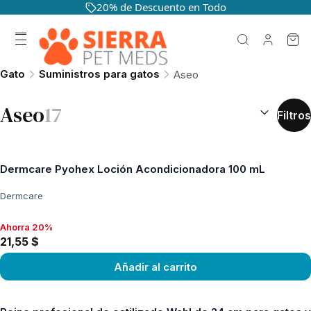
20% de Descuento en Todo
Gato
Suministros para gatos
Aseo
CLASIFICAR 
Aseo
17
Filtros
Dermcare Pyohex Loción Acondicionadora 100 mL
Dermcare
Ahorra 20%
Ahorra 20%, 21,55 $
21,55 $
Añadir al carrito
Ver producto