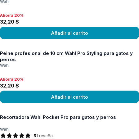
Wahl
Ahorra 20%
Ahorra 20%, 32,20 $
32,20 $
Añadir al carrito
Ver producto
Peine profesional de 10 cm Wahl Pro Styling para gatos y
perros
Wahl
Ahorra 20%
Ahorra 20%, 32,20 $
32,20 $
Añadir al carrito
Ver producto
Recortadora Wahl Pocket Pro para gatos y perros
Wahl
5
1
reseña