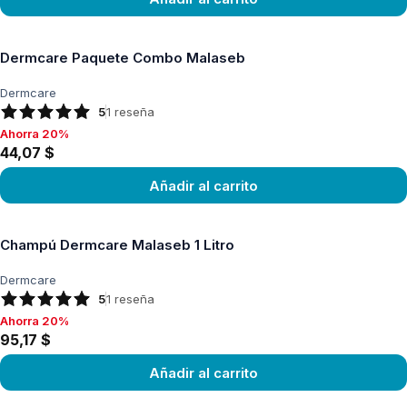
Ver producto
Dermcare Paquete Combo Malaseb
Dermcare
5
1
reseña
Ahorra 20%
Ahorra 20%, 44,07 $
44,07 $
Añadir al carrito
Ver producto
Champú Dermcare Malaseb 1 Litro
Dermcare
5
1
reseña
Ahorra 20%
Ahorra 20%, 95,17 $
95,17 $
Añadir al carrito
Ver producto