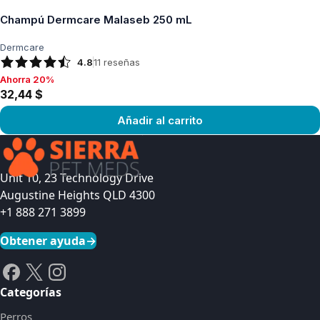
Champú Dermcare Malaseb 250 mL
Dermcare
4.8
11
reseñas
Ahorra 20%
Ahorra 20%, 32,44 $
32,44 $
Añadir al carrito
Ver producto
Unit 10, 23 Technology Drive
Augustine Heights QLD 4300
+1 888 271 3899
Obtener ayuda
→
Categorías
Perros