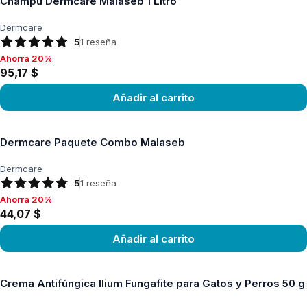
Champú Dermcare Malaseb 1 Litro
Dermcare
5
1
reseña
Ahorra 20%
Ahorra 20%, 95,17 $
95,17 $
Añadir al carrito
Ver producto
Dermcare Paquete Combo Malaseb
Dermcare
5
1
reseña
Ahorra 20%
Ahorra 20%, 44,07 $
44,07 $
Añadir al carrito
Ver producto
Crema Antifúngica Ilium Fungafite para Gatos y Perros 50 g