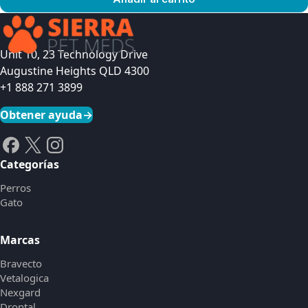
Ver producto
Unit 10, 23 Technology Drive
Augustine Heights QLD 4300
+1 888 271 3899
Obtener ayuda
→
Categorías
Perros
Gato
Marcas
Bravecto
Vetalogica
Nexgard
Drontal