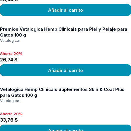
Añadir al carrito
Ver producto
Premios Vetalogica Hemp Clinicals para Piel y Pelaje para
Gatos 100 g
Vetalogica
Ahorra 20%
Ahorra 20%, 26,74 $
26,74 $
Añadir al carrito
Ver producto
Vetalogica Hemp Clinicals Suplementos Skin & Coat Plus
para Gatos 100 g
Vetalogica
Ahorra 20%
Ahorra 20%, 33,76 $
33,76 $
Añadir al carrito