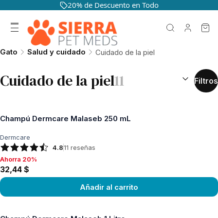
20% de Descuento en Todo
Gato
Salud y cuidado
Cuidado de la piel
CLASIFICAR 
Cuidado de la piel
11
Filtros
Champú Dermcare Malaseb 250 mL
Dermcare
4.8
11
reseñas
Ahorra 20%
Ahorra 20%, 32,44 $
32,44 $
Añadir al carrito
Ver producto