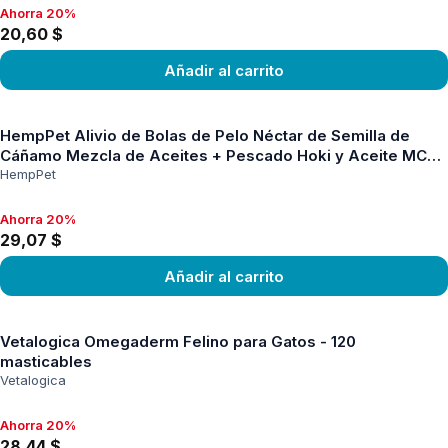
Ahorra 20%
Ahorra 20%, 20,60 $
20,60 $
Añadir al carrito
Ver producto
HempPet Alivio de Bolas de Pelo Néctar de Semilla de
Cáñamo Mezcla de Aceites + Pescado Hoki y Aceite MCT
para Gatos 100 ml
HempPet
Ahorra 20%
Ahorra 20%, 29,07 $
29,07 $
Añadir al carrito
Ver producto
Vetalogica Omegaderm Felino para Gatos - 120
masticables
Vetalogica
Ahorra 20%
Ahorra 20%, 28,44 $
28,44 $