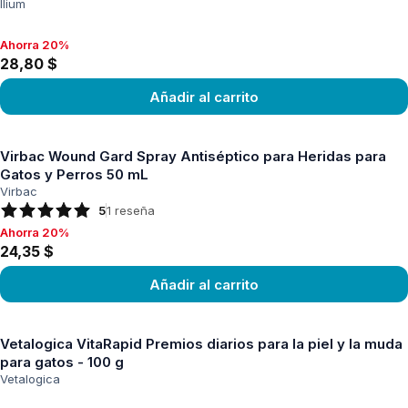
Ilium
Ahorra 20%
Ahorra 20%, 28,80 $
28,80 $
Añadir al carrito
Ver producto
Virbac Wound Gard Spray Antiséptico para Heridas para
Gatos y Perros 50 mL
Virbac
5
1
reseña
Ahorra 20%
Ahorra 20%, 24,35 $
24,35 $
Añadir al carrito
Ver producto
Vetalogica VitaRapid Premios diarios para la piel y la muda
para gatos - 100 g
Vetalogica