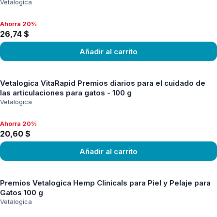
Vetalogica
Ahorra 20%
Ahorra 20%, 26,74 $
26,74 $
Añadir al carrito
Ver producto
Vetalogica VitaRapid Premios diarios para el cuidado de
las articulaciones para gatos - 100 g
Vetalogica
Ahorra 20%
Ahorra 20%, 20,60 $
20,60 $
Añadir al carrito
Ver producto
Premios Vetalogica Hemp Clinicals para Piel y Pelaje para
Gatos 100 g
Vetalogica