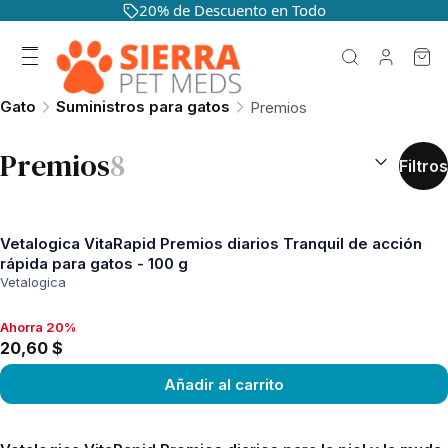
20% de Descuento en Todo
Gato
Suministros para gatos
Premios
CLASIFICAR 
Premios
8
Filtros
Vetalogica VitaRapid Premios diarios Tranquil de acción
rápida para gatos - 100 g
Vetalogica
Ahorra 20%
Ahorra 20%, 20,60 $
20,60 $
Añadir al carrito
Ver producto