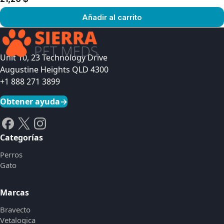
Añadir al carrito
Ver producto
Unit 10, 23 Technology Drive
Augustine Heights QLD 4300
+1 888 271 3899
Obtener ayuda
→
Categorías
Perros
Gato
Marcas
Bravecto
Vetalogica