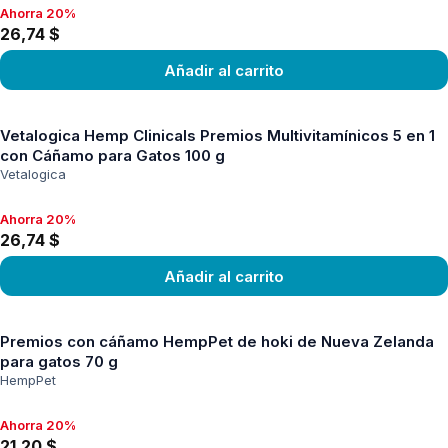
Ahorra 20%
Ahorra 20%, 26,74 $
26,74 $
Añadir al carrito
Ver producto
Vetalogica Hemp Clinicals Premios Multivitamínicos 5 en 1
con Cáñamo para Gatos 100 g
Vetalogica
Ahorra 20%
Ahorra 20%, 26,74 $
26,74 $
Añadir al carrito
Ver producto
Premios con cáñamo HempPet de hoki de Nueva Zelanda
para gatos 70 g
HempPet
Ahorra 20%
Ahorra 20%, 21,20 $
21,20 $