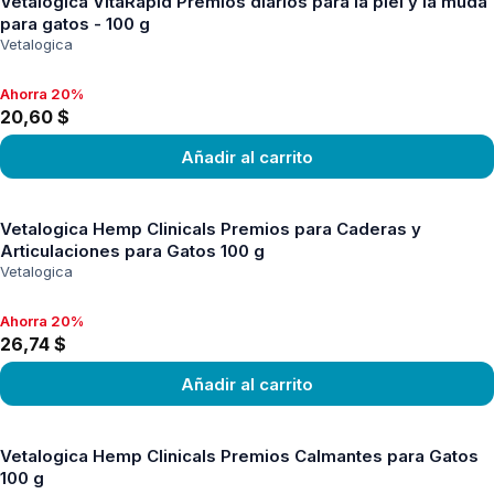
Vetalogica VitaRapid Premios diarios para la piel y la muda
para gatos - 100 g
Vetalogica
Ahorra 20%
Ahorra 20%, 20,60 $
20,60 $
Añadir al carrito
Ver producto
Vetalogica Hemp Clinicals Premios para Caderas y
Articulaciones para Gatos 100 g
Vetalogica
Ahorra 20%
Ahorra 20%, 26,74 $
26,74 $
Añadir al carrito
Ver producto
Vetalogica Hemp Clinicals Premios Calmantes para Gatos
100 g