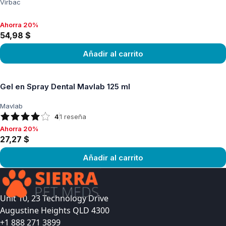
Virbac
Ahorra 20%
Ahorra 20%, 54,98 $
54,98 $
Añadir al carrito
Ver producto
Gel en Spray Dental Mavlab 125 ml
Mavlab
4
1
reseña
Ahorra 20%
Ahorra 20%, 27,27 $
27,27 $
Añadir al carrito
Ver producto
Unit 10, 23 Technology Drive
Augustine Heights QLD 4300
+1 888 271 3899