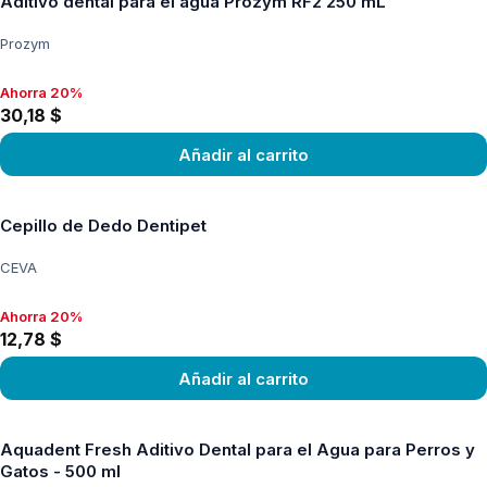
Aditivo dental para el agua Prozym RF2 250 mL
Prozym
Ahorra 20%
Ahorra 20%, 30,18 $
30,18 $
Añadir al carrito
Ver producto
Cepillo de Dedo Dentipet
CEVA
Ahorra 20%
Ahorra 20%, 12,78 $
12,78 $
Añadir al carrito
Ver producto
Aquadent Fresh Aditivo Dental para el Agua para Perros y
Gatos - 500 ml