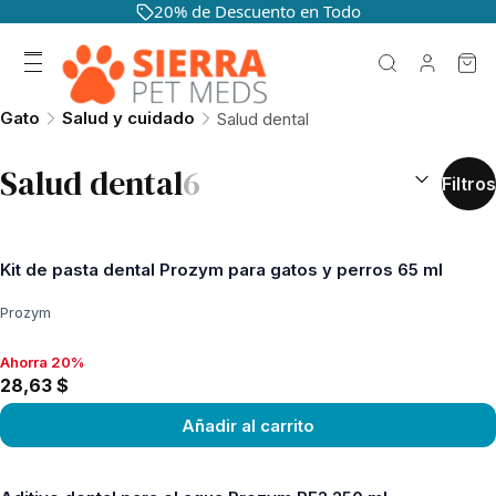
20% de Descuento en Todo
Gato
Salud y cuidado
Salud dental
CLASIFICAR 
Salud dental
6
Filtros
Kit de pasta dental Prozym para gatos y perros 65 ml
Prozym
Ahorra 20%
Ahorra 20%, 28,63 $
28,63 $
Añadir al carrito
Ver producto