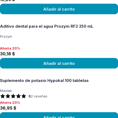
Añadir al carrito
Ver producto
Aditivo dental para el agua Prozym RF2 250 mL
Prozym
Ahorra 20%
Ahorra 20%, 30,18 $
30,18 $
Añadir al carrito
Ver producto
Suplemento de potasio Hypokal 100 tabletas
Mavlab
5
2
reseñas
Ahorra 20%
Ahorra 20%, 36,95 $
36,95 $
Añadir al carrito