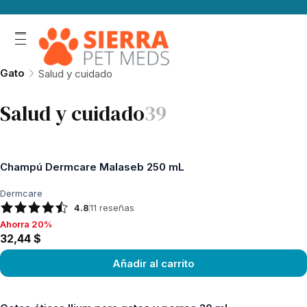
Gato
Salud y cuidado
Salud y cuidado
39
Champú Dermcare Malaseb 250 mL
Dermcare
4.8
11
reseñas
Ahorra 20%
Ahorra 20%, 32,44 $
32,44 $
Añadir al carrito
Ver producto