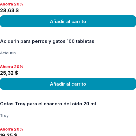
Ahorra 20%
Ahorra 20%, 28,63 $
28,63 $
Añadir al carrito
Ver producto
Acidurin para perros y gatos 100 tabletas
Acidurin
Ahorra 20%
Ahorra 20%, 25,32 $
25,32 $
Añadir al carrito
Ver producto
Gotas Troy para el chancro del oído 20 mL
Troy
Ahorra 20%
Ahorra 20%, 19,25 $
19,25 $