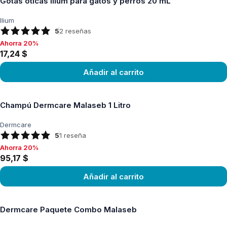
Gotas óticas Ilium para gatos y perros 20 mL
Ilium
5
2
reseñas
Ahorra 20%
Ahorra 20%, 17,24 $
17,24 $
Añadir al carrito
Ver producto
Champú Dermcare Malaseb 1 Litro
Dermcare
5
1
reseña
Ahorra 20%
Ahorra 20%, 95,17 $
95,17 $
Añadir al carrito
Ver producto
Dermcare Paquete Combo Malaseb