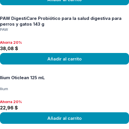
Ver producto
PAW DigestiCare Probiótico para la salud digestiva para
perros y gatos 143 g
PAW
Ahorra 20%
Ahorra 20%, 38,08 $
38,08 $
Añadir al carrito
Ver producto
Ilium Oticlean 125 mL
Ilium
Ahorra 20%
Ahorra 20%, 22,96 $
22,96 $
Añadir al carrito
Ver producto