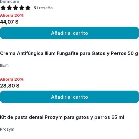
Dermcare
5
1
reseña
Ahorra 20%
Ahorra 20%, 44,07 $
44,07 $
Añadir al carrito
Ver producto
Crema Antifúngica Ilium Fungafite para Gatos y Perros 50 g
Ilium
Ahorra 20%
Ahorra 20%, 28,80 $
28,80 $
Añadir al carrito
Ver producto
Kit de pasta dental Prozym para gatos y perros 65 ml
Prozym