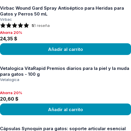
Virbac Wound Gard Spray Antiséptico para Heridas para
Gatos y Perros 50 mL
Virbac
5
1
reseña
Ahorra 20%
Ahorra 20%, 24,35 $
24,35 $
Añadir al carrito
Ver producto
Vetalogica VitaRapid Premios diarios para la piel y la muda
para gatos - 100 g
Vetalogica
Ahorra 20%
Ahorra 20%, 20,60 $
20,60 $
Añadir al carrito
Ver producto
Cápsulas Synoquin para gatos: soporte articular esencial