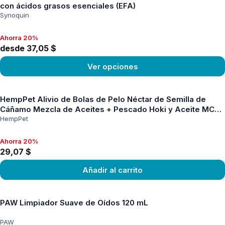
con ácidos grasos esenciales (EFA)
Synoquin
Ahorra 20%
Ahorra 20%, desde 37,05 $
desde 37,05 $
Ver opciones
Ver producto
HempPet Alivio de Bolas de Pelo Néctar de Semilla de
Cáñamo Mezcla de Aceites + Pescado Hoki y Aceite MCT
para Gatos 100 ml
HempPet
Ahorra 20%
Ahorra 20%, 29,07 $
29,07 $
Añadir al carrito
Ver producto
PAW Limpiador Suave de Oídos 120 mL
PAW