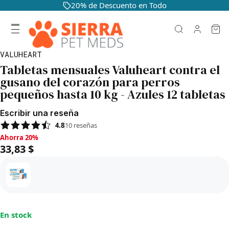
20% de Descuento en Todo
VALUHEART
Tabletas mensuales Valuheart contra el
gusano del corazón para perros
pequeños hasta 10 kg - Azules 12 tabletas
Escribir una reseña
4.8
10
reseñas
Ahorra 20%, 33,83 $
Ahorra 20%
33,83 $
En stock