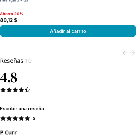
Heartgard Plus
Ahorra 20%
Ahorra 20%, 80,12 $
80,12 $
Añadir al carrito
View product
Reseñas
10
4.8
Escribir una reseña
5
P Curr