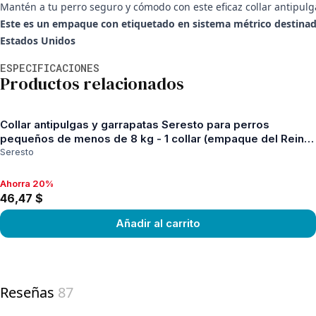
Mantén a tu perro seguro y cómodo con este eficaz collar antipulg
Este es un empaque con etiquetado en sistema métrico destinado a
Estados Unidos
Información adicional
ESPECIFICACIONES
Productos relacionados
Collar antipulgas y garrapatas Seresto para perros
pequeños de menos de 8 kg - 1 collar (empaque del Reino
Unido)
Seresto
Ahorra 20%
Ahorra 20%, 46,47 $
46,47 $
Añadir al carrito
View product
Reseñas
87