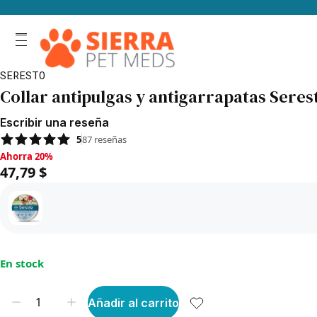
SERESTO
Collar antipulgas y antigarrapatas Seres
Escribir una reseña
5
87
reseñas
Ahorra 20%, 47,79 $
Ahorra 20%
47,79 $
En stock
Añadir al carrito