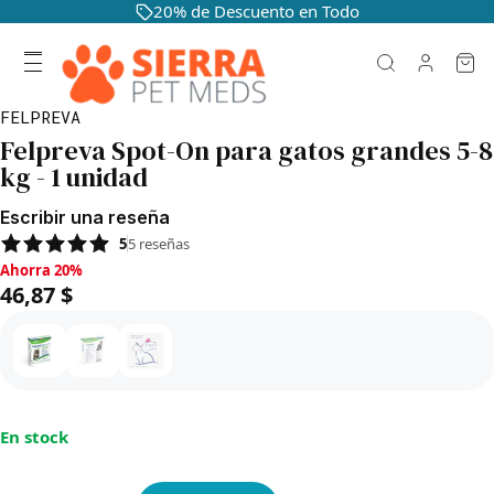
20% de Descuento en Todo
FELPREVA
Felpreva Spot-On para gatos grandes 5-8
kg - 1 unidad
Escribir una reseña
5
5
reseñas
Ahorra 20%, 46,87 $
Ahorra 20%
46,87 $
En stock