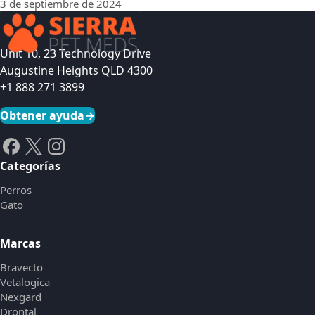
3 de septiembre de 2024
Unit 10, 23 Technology Drive
Augustine Heights QLD 4300
+1 888 271 3899
Obtener ayuda
→
Categorías
Perros
Gato
Marcas
Bravecto
Vetalogica
Nexgard
Drontal