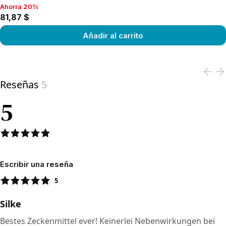
Ahorra 20%
Ahorra 20%, 81,87 $
81,87 $
Añadir al carrito
View product
Reseñas
5
5
Escribir una reseña
5
Silke
Bestes Zeckenmittel ever! Keinerlei Nebenwirkungen bei