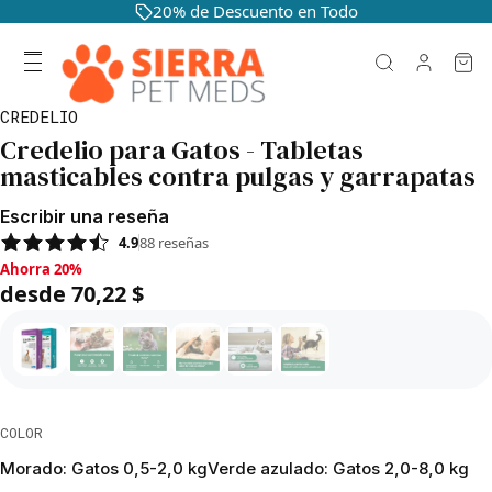
20% de Descuento en Todo
CREDELIO
Credelio para Gatos - Tabletas
masticables contra pulgas y garrapatas
Escribir una reseña
4.9
88
reseñas
Ahorra 20%, desde 70,22 $
Ahorra 20%
desde 70,22 $
COLOR
Morado: Gatos 0,5-2,0 kg
Verde azulado: Gatos 2,0-8,0 kg