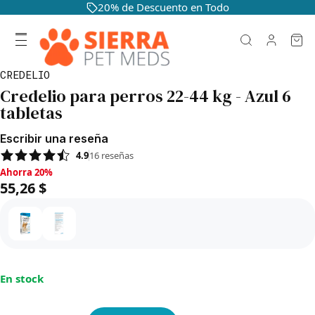
20% de Descuento en Todo
CREDELIO
Credelio para perros 22-44 kg - Azul 6
tabletas
Escribir una reseña
4.9
16
reseñas
Ahorra 20%, 55,26 $
Ahorra 20%
55,26 $
En stock