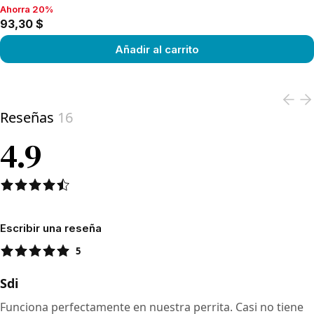
Ahorra 20%
Ahorra 20%, 93,30 $
93,30 $
Añadir al carrito
View product
Reseñas
16
4.9
Escribir una reseña
5
Sdi
Funciona perfectamente en nuestra perrita. Casi no tiene