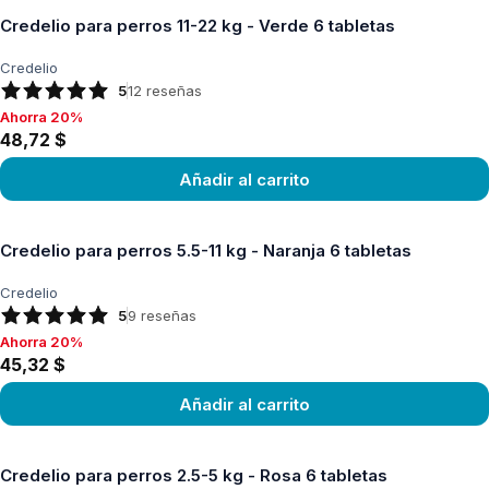
Credelio para perros 11-22 kg - Verde 6 tabletas
Credelio
5
12
reseñas
Ahorra 20%
Ahorra 20%, 48,72 $
48,72 $
Añadir al carrito
Ver producto
Credelio para perros 5.5-11 kg - Naranja 6 tabletas
Credelio
5
9
reseñas
Ahorra 20%
Ahorra 20%, 45,32 $
45,32 $
Añadir al carrito
Ver producto
Credelio para perros 2.5-5 kg - Rosa 6 tabletas