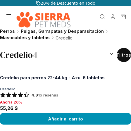
20% de Descuento en Todo
Perros
Pulgas, Garrapatas y Desparasitación
Masticables y tabletas
Credelio
CLASIFICAR 
Credelio
4
Filtros
Credelio para perros 22-44 kg - Azul 6 tabletas
Credelio
4.9
16
reseñas
Ahorra 20%
Ahorra 20%, 55,26 $
55,26 $
Añadir al carrito
Ver producto