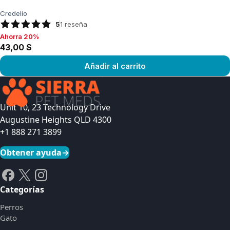
Credelio
5
1
reseña
Ahorra 20%
Ahorra 20%, 43,00 $
43,00 $
Añadir al carrito
Ver producto
Unit 10, 23 Technology Drive
Augustine Heights QLD 4300
+1 888 271 3899
Obtener ayuda
→
Categorías
Perros
Gato