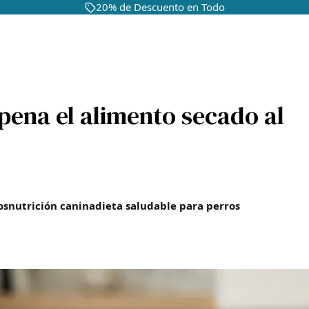
20% de Descuento en Todo
 pena el alimento secado al
os
nutrición canina
dieta saludable para perros