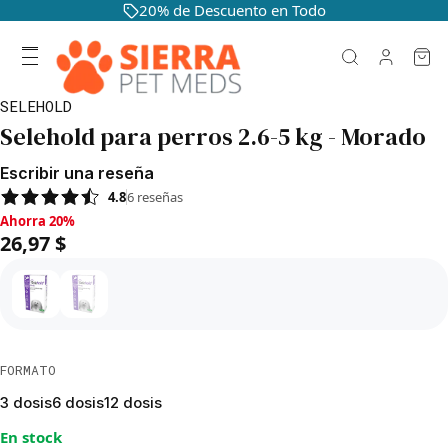
20% de Descuento en Todo
SELEHOLD
Selehold para perros 2.6-5 kg - Morado
Escribir una reseña
4.8
6
reseñas
Ahorra 20%, 26,97 $
Ahorra 20%
26,97 $
FORMATO
3 dosis
6 dosis
12 dosis
En stock