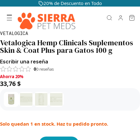
20% de Descuento en Todo
VETALOGICA
Vetalogica Hemp Clinicals Suplementos
Skin & Coat Plus para Gatos 100 g
Escribir una reseña
0
0
reseñas
Ahorra 20%, 33,76 $
Ahorra 20%
33,76 $
Solo quedan 1 en stock. Haz tu pedido pronto.