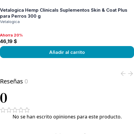
Vetalogica Hemp Clinicals Suplementos Skin & Coat Plus
para Perros 300 g
Vetalogica
Ahorra 20%
Ahorra 20%, 46,19 $
46,19 $
Añadir al carrito
View product
Reseñas
0
0
No se han escrito opiniones para este producto.