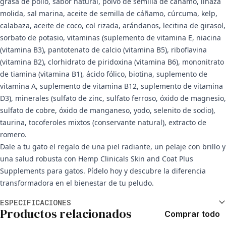
grasa de pollo, sabor natural, polvo de semilla de cáñamo, linaza
molida, sal marina, aceite de semilla de cáñamo, cúrcuma, kelp,
calabaza, aceite de coco, col rizada, arándanos, lecitina de girasol,
sorbato de potasio, vitaminas (suplemento de vitamina E, niacina
(vitamina B3), pantotenato de calcio (vitamina B5), riboflavina
(vitamina B2), clorhidrato de piridoxina (vitamina B6), mononitrato
de tiamina (vitamina B1), ácido fólico, biotina, suplemento de
vitamina A, suplemento de vitamina B12, suplemento de vitamina
D3), minerales (sulfato de zinc, sulfato ferroso, óxido de magnesio,
sulfato de cobre, óxido de manganeso, yodo, selenito de sodio),
taurina, tocoferoles mixtos (conservante natural), extracto de
romero.
Dale a tu gato el regalo de una piel radiante, un pelaje con brillo y
una salud robusta con Hemp Clinicals Skin and Coat Plus
Supplements para gatos. Pídelo hoy y descubre la diferencia
transformadora en el bienestar de tu peludo.
Información adicional
ESPECIFICACIONES
Productos relacionados
Comprar todo