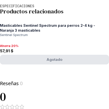
Información adicional
ESPECIFICACIONES
Productos relacionados
Masticables Sentinel Spectrum para perros 2-4 kg -
Naranja 3 masticables
Sentinel Spectrum
Ahorra 20%
Ahorra 20%, 57,91 $
57,91 $
Agotado
View product
Reseñas
0
0