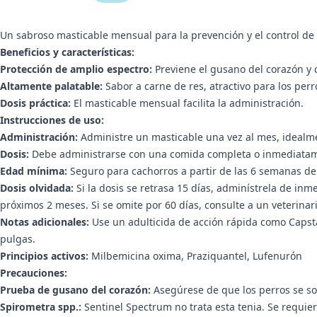
Un sabroso masticable mensual para la prevención y el control de p
Beneficios y características:
Protección de amplio espectro:
Previene el gusano del corazón y co
Altamente palatable:
Sabor a carne de res, atractivo para los perr
Dosis práctica:
El masticable mensual facilita la administración.
Instrucciones de uso:
Administración:
Administre un masticable una vez al mes, idealm
Dosis:
Debe administrarse con una comida completa o inmediata
Edad mínima:
Seguro para cachorros a partir de las 6 semanas d
Dosis olvidada:
Si la dosis se retrasa 15 días, adminístrela de inm
próximos 2 meses. Si se omite por 60 días, consulte a un veterinar
Notas adicionales:
Use un adulticida de acción rápida como Capsta
pulgas.
Principios activos:
Milbemicina oxima, Praziquantel, Lufenurón
Precauciones:
Prueba de gusano del corazón:
Asegúrese de que los perros se so
Spirometra spp.:
Sentinel Spectrum no trata esta tenia. Se requie