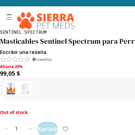
SENTINEL SPECTRUM
Masticables Sentinel Spectrum para Perro
Escribir una reseña
0
0
reseñas
Ahorra 20%, 99,05 $
Ahorra 20%
99,05 $
Out of stock
Agotado