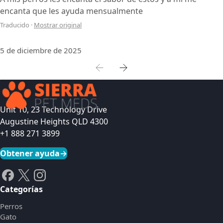
encanta que les ayuda mensualmente
Traducido
·
Mostrar original
5 de diciembre de 2025
Unit 10, 23 Technology Drive
Augustine Heights QLD 4300
+1 888 271 3899
Obtener ayuda
→
Categorías
Perros
Gato