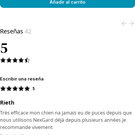
Añadir al carrito
View product
Reseñas
42
5
Escribir una reseña
5
Rieth
Très efficace mon chien na jamais eu de puces depuis que
nous utilisons NexGard déjà depuis plusieurs années je
recommande vivement