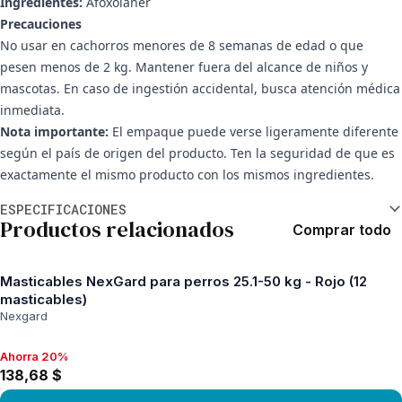
Ingredientes:
Afoxolaner
Precauciones
No usar en cachorros menores de 8 semanas de edad o que
pesen menos de 2 kg. Mantener fuera del alcance de niños y
mascotas. En caso de ingestión accidental, busca atención médica
inmediata.
Nota importante:
El empaque puede verse ligeramente diferente
según el país de origen del producto. Ten la seguridad de que es
exactamente el mismo producto con los mismos ingredientes.
Información adicional
ESPECIFICACIONES
Productos relacionados
Comprar todo
Masticables NexGard para perros 25.1-50 kg - Rojo (12
masticables)
Nexgard
Ahorra 20%
Ahorra 20%, 138,68 $
138,68 $