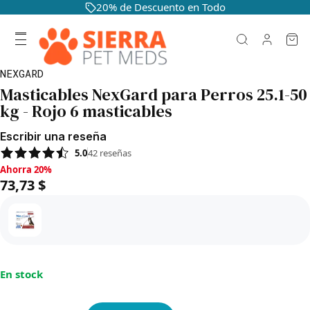
20% de Descuento en Todo
NEXGARD
Masticables NexGard para Perros 25.1-50
kg - Rojo 6 masticables
Escribir una reseña
5.0
42
reseñas
Ahorra 20%, 73,73 $
Ahorra 20%
73,73 $
En stock