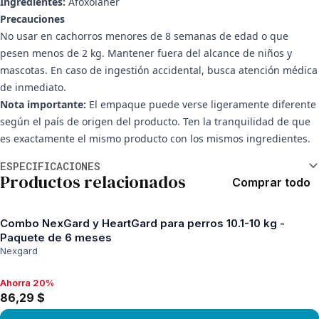
Ingredientes:
Afoxolaner
Precauciones
No usar en cachorros menores de 8 semanas de edad o que
pesen menos de 2 kg. Mantener fuera del alcance de niños y
mascotas. En caso de ingestión accidental, busca atención médica
de inmediato.
Nota importante:
El empaque puede verse ligeramente diferente
según el país de origen del producto. Ten la tranquilidad de que
es exactamente el mismo producto con los mismos ingredientes.
Información adicional
ESPECIFICACIONES
Productos relacionados
Comprar todo
Combo NexGard y HeartGard para perros 10.1-10 kg -
Paquete de 6 meses
Nexgard
Ahorra 20%
Ahorra 20%, 86,29 $
86,29 $