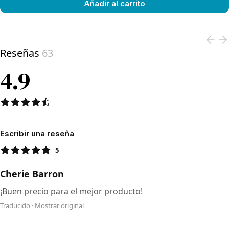
Añadir al carrito
View product
Reseñas
63
4.9
Escribir una reseña
5
Cherie Barron
¡Buen precio para el mejor producto!
Traducido
·
Mostrar original