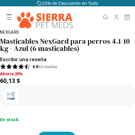
20% de Descuento en Todo
NEXGARD
Masticables NexGard para perros 4.1-10
kg - Azul (6 masticables)
Escribir una reseña
4.9
63
reseñas
Ahorra 20%, 60,13 $
Ahorra 20%
60,13 $
En stock