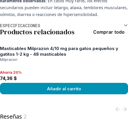
Raramente observadas
: En casos muy raros, los efectos
secundarios pueden incluir letargo, ataxia, temblores musculares,
vómitos, diarrea o reacciones de hipersensibilidad.
Información adicional
ESPECIFICACIONES
Productos relacionados
Comprar todo
Masticables Milprazon 4/10 mg para gatos pequeños y
gatitos 1-2 kg - 48 masticables
Milprazon
Ahorra 20%
Ahorra 20%, 74,36 $
74,36 $
Añadir al carrito
View product
Reseñas
2