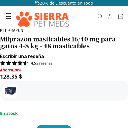
20% de Descuento en Todo
MILPRAZON
Milprazon masticables 16/40 mg para
gatos 4-8 kg - 48 masticables
Escribir una reseña
4.5
2
reseñas
Ahorra 20%, 128,35 $
Ahorra 20%
128,35 $
En stock