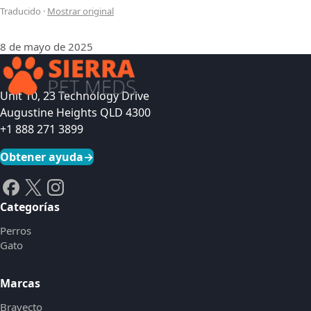
Traducido
·
Mostrar original
8 de mayo de 2025
Unit 10, 23 Technology Drive
Augustine Heights QLD 4300
+1 888 271 3899
Obtener ayuda
→
Categorías
Perros
Gato
Marcas
Bravecto