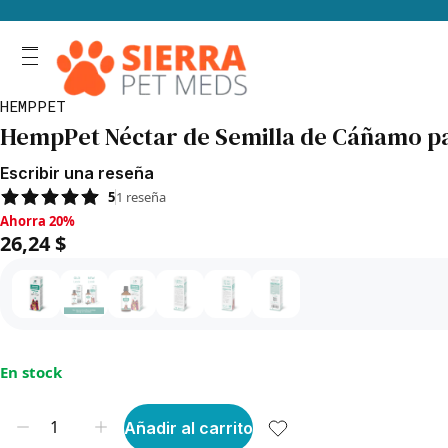
HEMPPET
HempPet Néctar de Semilla de Cáñamo pa
Escribir una reseña
5
1
reseña
Ahorra 20%, 26,24 $
Ahorra 20%
26,24 $
En stock
Añadir al carrito