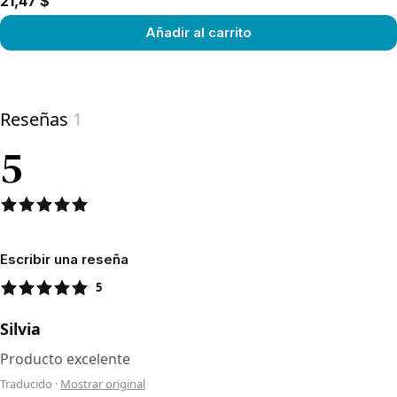
21,47 $
Añadir al carrito
View product
Reseñas
1
5
Escribir una reseña
5
Silvia
Producto excelente
Traducido
·
Mostrar original