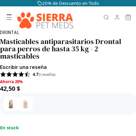
20% de Descuento en Todo
DRONTAL
Masticables antiparasitarios Drontal
para perros de hasta 35 kg - 2
masticables
Escribir una reseña
4.7
3
reseñas
Ahorra 20%, 42,50 $
Ahorra 20%
42,50 $
En stock