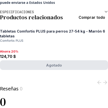
puede enviarse a Estados Unidos
Información adicional
ESPECIFICACIONES
Productos relacionados
Comprar todo
Tabletas Comfortis PLUS para perros 27-54 kg - Marrón 6
tabletas
Comfortis PLUS
Ahorra 20%
Ahorra 20%, 124,70 $
124,70 $
Agotado
View product
Reseñas
0
0