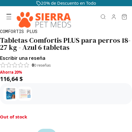
20% de Descuento en Todo
COMFORTIS PLUS
Tabletas Comfortis PLUS para perros 18-
27 kg - Azul 6 tabletas
Escribir una reseña
0
0
reseñas
Ahorra 20%, 116,64 $
Ahorra 20%
116,64 $
Out of stock