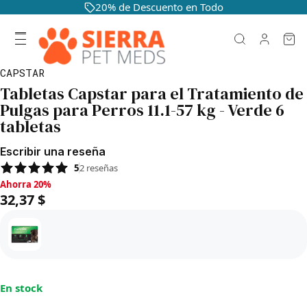
20% de Descuento en Todo
CAPSTAR
Tabletas Capstar para el Tratamiento de
Pulgas para Perros 11.1-57 kg - Verde 6
tabletas
Escribir una reseña
5
2
reseñas
Ahorra 20%, 32,37 $
Ahorra 20%
32,37 $
En stock