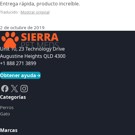
Entrega rápida, producto increíble.
Traducido
·
Mostrar original
2 de octubre de 2019
Unit 10, 23 Technology Drive
Augustine Heights QLD 4300
+1 888 271 3899
Obtener ayuda
→
Categorías
Perros
Gato
Marcas