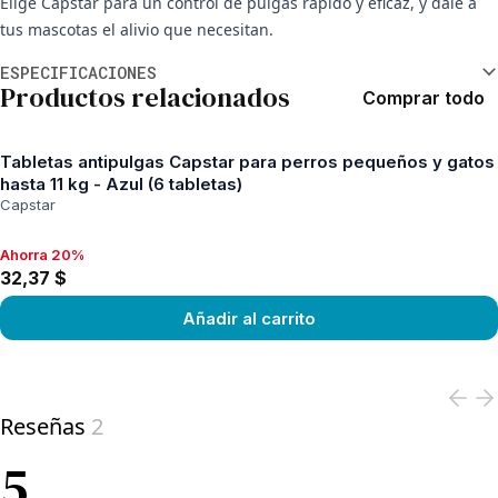
Elige Capstar para un control de pulgas rápido y eficaz, y dale a
tus mascotas el alivio que necesitan.
Información adicional
ESPECIFICACIONES
Productos relacionados
Comprar todo
Tabletas antipulgas Capstar para perros pequeños y gatos
hasta 11 kg - Azul (6 tabletas)
Capstar
Ahorra 20%
Ahorra 20%, 32,37 $
32,37 $
Añadir al carrito
View product
Reseñas
2
5