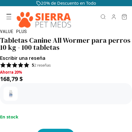
20% de Descuento en Todo
VALUE PLUS
Tabletas Canine All Wormer para perros
10 kg - 100 tabletas
Escribir una reseña
5
2
reseñas
Ahorra 20%, 168,79 $
Ahorra 20%
168,79 $
En stock