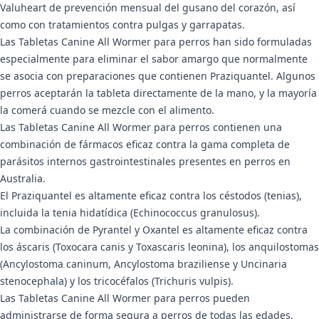
Valuheart de prevención mensual del gusano del corazón, así
como con tratamientos contra pulgas y garrapatas.
Las Tabletas Canine All Wormer para perros han sido formuladas
especialmente para eliminar el sabor amargo que normalmente
se asocia con preparaciones que contienen Praziquantel. Algunos
perros aceptarán la tableta directamente de la mano, y la mayoría
la comerá cuando se mezcle con el alimento.
Las Tabletas Canine All Wormer para perros contienen una
combinación de fármacos eficaz contra la gama completa de
parásitos internos gastrointestinales presentes en perros en
Australia.
El Praziquantel es altamente eficaz contra los céstodos (tenias),
incluida la tenia hidatídica (Echinococcus granulosus).
La combinación de Pyrantel y Oxantel es altamente eficaz contra
los áscaris (Toxocara canis y Toxascaris leonina), los anquilostomas
(Ancylostoma caninum, Ancylostoma braziliense y Uncinaria
stenocephala) y los tricocéfalos (Trichuris vulpis).
Las Tabletas Canine All Wormer para perros pueden
administrarse de forma segura a perros de todas las edades,