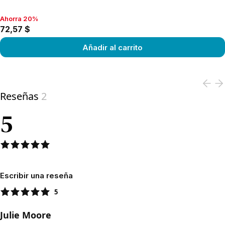
Ahorra 20%
Ahorra 20%, 72,57 $
72,57 $
Añadir al carrito
View product
Reseñas
2
5
Escribir una reseña
5
Julie Moore