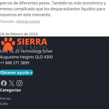
perros de diferentes pesos. También es más económico y
menos complicado que los desparasitantes líquidos para
nosotros en este momento.
Traducido
·
Mostrar original
28 de febrero de 2024
Unit 10, 23 Technology Drive
Augustine Heights QLD 4300
+1 888 271 3899
Obtener ayuda
→
Categorías
Perros
Gato