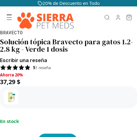
20% de Descuento en Todo
BRAVECTO
Solución tópica Bravecto para gatos 1.2-
2.8 kg - Verde 1 dosis
Escribir una reseña
5
1
reseña
Ahorra 20%, 37,29 $
Ahorra 20%
37,29 $
En stock