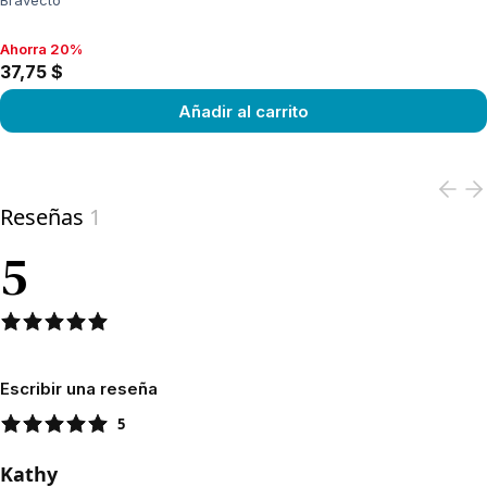
Bravecto
Ahorra 20%
Ahorra 20%, 37,75 $
37,75 $
Añadir al carrito
View product
Reseñas
1
5
Escribir una reseña
5
Kathy