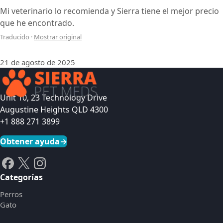
Mi veterinario lo recomienda y Sierra tiene el mejor precio
que he encontrado.
Traducido
·
Mostrar original
21 de agosto de 2025
Unit 10, 23 Technology Drive
Augustine Heights QLD 4300
+1 888 271 3899
Obtener ayuda
→
Categorías
Perros
Gato