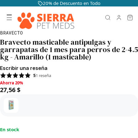
20% de Descuento en Todo
BRAVECTO
Bravecto masticable antipulgas y
garrapatas de 1 mes para perros de 2-4.5
kg - Amarillo (1 masticable)
Escribir una reseña
5
1
reseña
Ahorra 20%, 27,56 $
Ahorra 20%
27,56 $
En stock