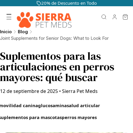
20% de Descuento en Todo
Inicio
Blog
Joint Supplements for Senior Dogs: What to Look For
Suplementos para las
articulaciones en perros
mayores: qué buscar
12 de septiembre de 2025
•
Sierra Pet Meds
movilidad canina
glucosamina
salud articular
suplementos para mascotas
perros mayores