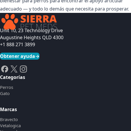
bienestar para perros
para encontrar el apoyo articular
adecuado — y todo lo demás que necesita para prosperar.
Unit 10, 23 Technology Drive
Augustine Heights QLD 4300
+1 888 271 3899
Obtener ayuda
→
Categorías
Perros
Gato
Marcas
Bravecto
Vetalogica