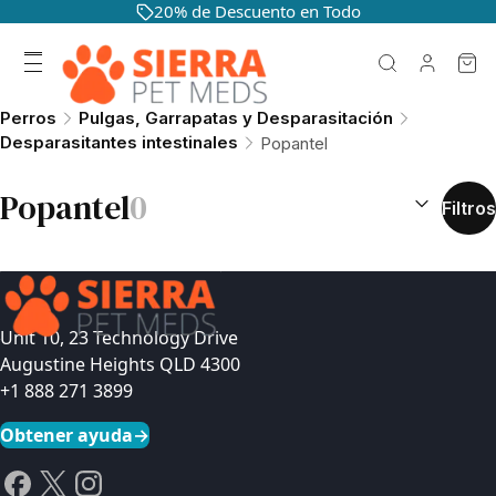
20% de Descuento en Todo
Perros
Pulgas, Garrapatas y Desparasitación
Desparasitantes intestinales
Popantel
CLASIFICAR 
Popantel
0
Filtros
Unit 10, 23 Technology Drive
Augustine Heights QLD 4300
+1 888 271 3899
Obtener ayuda
→