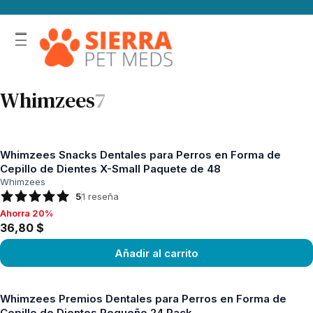
Whimzees
7
Whimzees Snacks Dentales para Perros en Forma de
Cepillo de Dientes X-Small Paquete de 48
Whimzees
5
1
reseña
Ahorra 20%
Ahorra 20%, 36,80 $
36,80 $
Añadir al carrito
Ver producto
Whimzees Premios Dentales para Perros en Forma de
Cepillo de Dientes Pequeño 24 Pack