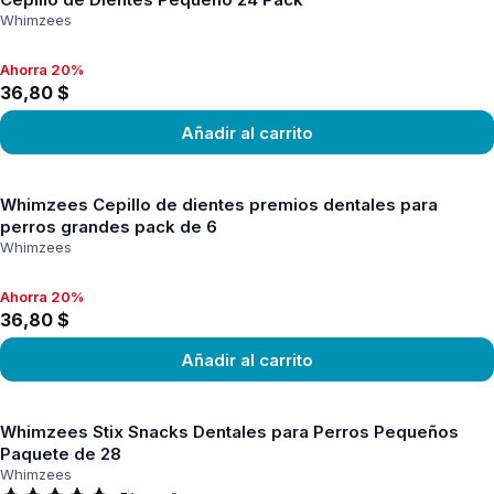
Whimzees
Ahorra 20%
Ahorra 20%, 36,80 $
36,80 $
Añadir al carrito
Ver producto
Whimzees Cepillo de dientes premios dentales para
perros grandes pack de 6
Whimzees
Ahorra 20%
Ahorra 20%, 36,80 $
36,80 $
Añadir al carrito
Ver producto
Whimzees Stix Snacks Dentales para Perros Pequeños
Paquete de 28
Whimzees