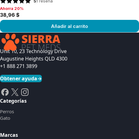
5
1
reseña
Ahorra 20%
Ahorra 20%, 38,96 $
38,96 $
Añadir al carrito
Ver producto
Unit 10, 23 Technology Drive
Augustine Heights QLD 4300
+1 888 271 3899
Obtener ayuda
→
Categorías
Perros
Gato
Marcas