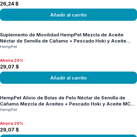
26,24 $
Añadir al carrito
Ver producto
Suplemento de Movilidad HempPet Mezcla de Aceite
Néctar de Semilla de Cáñamo + Pescado Hoki y Aceite
MCT para Perros 100 ml
HempPet
Ahorra 20%
Ahorra 20%, 29,07 $
29,07 $
Añadir al carrito
Ver producto
HempPet Alivio de Bolas de Pelo Néctar de Semilla de
Cáñamo Mezcla de Aceites + Pescado Hoki y Aceite MCT
para Gatos 100 ml
HempPet
Ahorra 20%
Ahorra 20%, 29,07 $
29,07 $