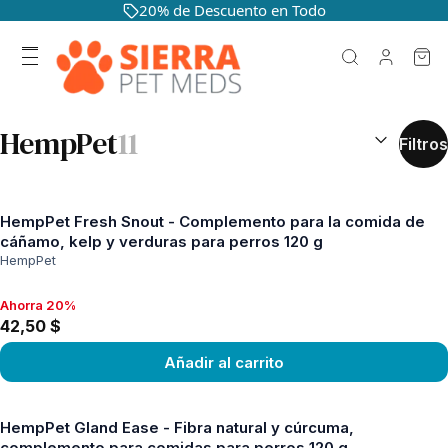
20% de Descuento en Todo
RESULTADOS
HempPet
11
Filtros
HempPet Fresh Snout - Complemento para la comida de
cáñamo, kelp y verduras para perros 120 g
HempPet
Ahorra 20%
Ahorra 20%, 42,50 $
42,50 $
Añadir al carrito
Ver producto
HempPet Gland Ease - Fibra natural y cúrcuma,
complemento para comidas para perros 120 g