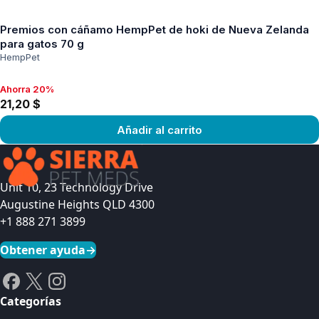
Ver producto
Premios con cáñamo HempPet de hoki de Nueva Zelanda
para gatos 70 g
HempPet
Ahorra 20%
Ahorra 20%, 21,20 $
21,20 $
Añadir al carrito
Ver producto
Unit 10, 23 Technology Drive
Augustine Heights QLD 4300
+1 888 271 3899
Obtener ayuda
→
Categorías