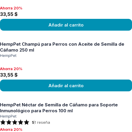
Ahorra 20%
Ahorra 20%, 33,55 $
33,55 $
Añadir al carrito
Ver producto
HempPet Champú para Perros con Aceite de Semilla de
Cáñamo 250 ml
HempPet
Ahorra 20%
Ahorra 20%, 33,55 $
33,55 $
Añadir al carrito
Ver producto
HempPet Néctar de Semilla de Cáñamo para Soporte
Inmunológico para Perros 100 ml
HempPet
5
1
reseña
Ahorra 20%
Ahorra 20%, 26,24 $