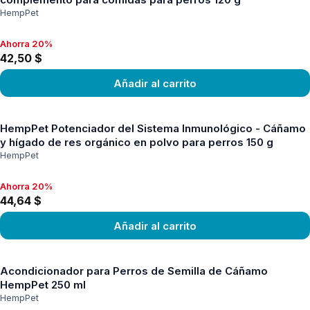
HempPet
Ahorra 20%
Ahorra 20%, 42,50 $
42,50 $
Añadir al carrito
Ver producto
HempPet Potenciador del Sistema Inmunológico - Cáñamo
y hígado de res orgánico en polvo para perros 150 g
HempPet
Ahorra 20%
Ahorra 20%, 44,64 $
44,64 $
Añadir al carrito
Ver producto
Acondicionador para Perros de Semilla de Cáñamo
HempPet 250 ml
HempPet