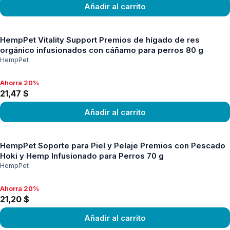
Añadir al carrito
Ver producto
HempPet Vitality Support Premios de hígado de res
orgánico infusionados con cáñamo para perros 80 g
HempPet
Ahorra 20%
Ahorra 20%, 21,47 $
21,47 $
Añadir al carrito
Ver producto
HempPet Soporte para Piel y Pelaje Premios con Pescado
Hoki y Hemp Infusionado para Perros 70 g
HempPet
Ahorra 20%
Ahorra 20%, 21,20 $
21,20 $
Añadir al carrito