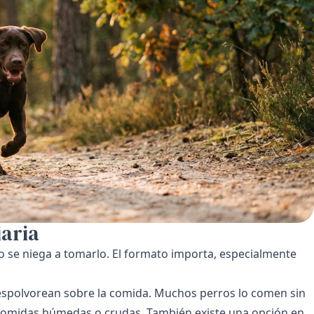
iaria
o se niega a tomarlo. El formato importa, especialmente
 espolvorean sobre la comida. Muchos perros lo comen sin
comidas húmedas o crudas. También existe una opción en