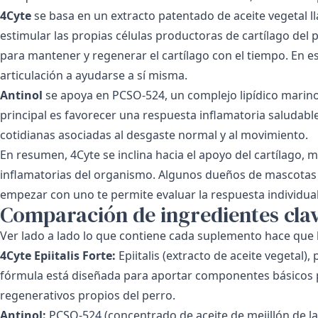
4Cyte
se basa en un extracto patentado de aceite vegetal ll
estimular las propias células productoras de cartílago del
para mantener y regenerar el cartílago con el tiempo. En e
articulación a ayudarse a sí misma.
Antinol
se apoya en PCSO-524, un complejo lipídico marino 
principal es favorecer una respuesta inflamatoria saludable 
cotidianas asociadas al desgaste normal y al movimiento.
En resumen, 4Cyte se inclina hacia el apoyo del cartílago, 
inflamatorias del organismo. Algunos dueños de mascota
empezar con uno te permite evaluar la respuesta individual
Comparación de ingredientes cla
Ver lado a lado lo que contiene cada suplemento hace que l
4Cyte Epiitalis Forte:
Epiitalis (extracto de aceite vegetal)
fórmula está diseñada para aportar componentes básicos par
regenerativos propios del perro.
Antinol:
PCSO-524 (concentrado de aceite de mejillón de lab