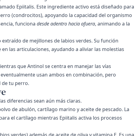
amado Epiitalis. Este ingrediente activo está diseñado para
 perro (condrocitos), apoyando la capacidad del organismo
sencia, funciona
desde adentro hacia afuera
, animando a la
extraído de mejillones de labios verdes. Su función
en las articulaciones, ayudando a aliviar las molestias
mientras que Antinol se centra en manejar las vías
s eventualmente usan ambos en combinación, pero
 de tu perro.
ve
as diferencias sean aún más claras.
, polvo de abulón, cartílago marino y aceite de pescado. La
a el cartílago mientras Epiitalis activa los procesos
ios verdes) además de aceite de oliva y vitamina E. Es una