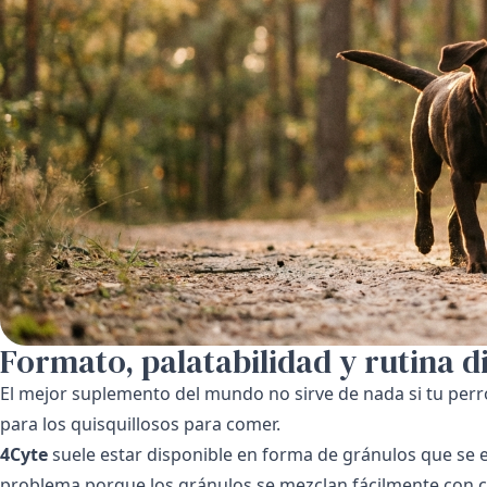
Formato, palatabilidad y rutina d
El mejor suplemento del mundo no sirve de nada si tu perr
para los quisquillosos para comer.
4Cyte
suele estar disponible en forma de gránulos que se
problema porque los gránulos se mezclan fácilmente con 