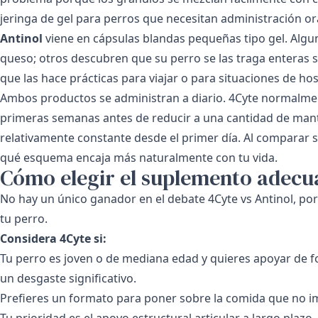
jeringa de gel para perros que necesitan administración ora
Antinol
viene en cápsulas blandas pequeñas tipo gel. Alg
queso; otros descubren que su perro se las traga enteras s
que las hace prácticas para viajar o para situaciones de ho
Ambos productos se administran a diario. 4Cyte normalmen
primeras semanas antes de reducir a una cantidad de mant
relativamente constante desde el primer día. Al comparar s
qué esquema encaja más naturalmente con tu vida.
Cómo elegir el suplemento adecu
No hay un único ganador en el debate 4Cyte vs Antinol, por
tu perro.
Considera 4Cyte si:
Tu perro es joven o de mediana edad y quieres apoyar de fo
un desgaste significativo.
Prefieres un formato para poner sobre la comida que no i
Tu prioridad es el apoyo estructural articular a largo plazo.