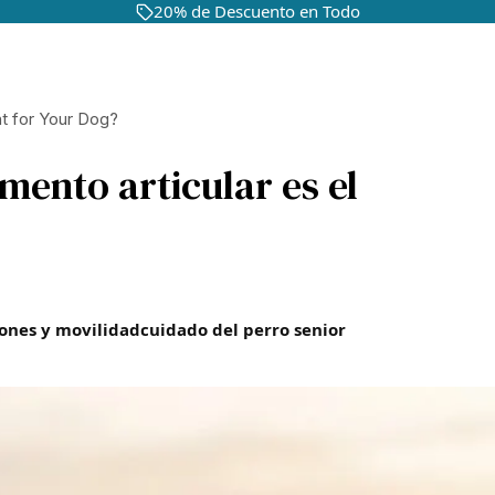
20% de Descuento en Todo
ht for Your Dog?
mento articular es el
iones y movilidad
cuidado del perro senior