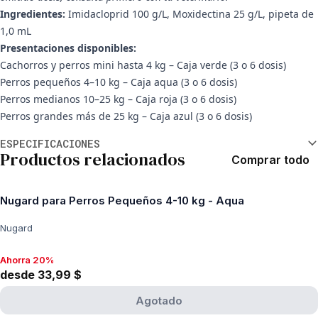
Ingredientes:
Imidacloprid 100 g/L, Moxidectina 25 g/L, pipeta de
1,0 mL
Presentaciones disponibles:
Cachorros y perros mini hasta 4 kg – Caja verde (3 o 6 dosis)
Perros pequeños 4–10 kg – Caja aqua (3 o 6 dosis)
Perros medianos 10–25 kg – Caja roja (3 o 6 dosis)
Perros grandes más de 25 kg – Caja azul (3 o 6 dosis)
Información adicional
ESPECIFICACIONES
Productos relacionados
Comprar todo
Nugard para Perros Pequeños 4-10 kg - Aqua
Nugard
Ahorra 20%
Ahorra 20%, desde 33,99 $
desde 33,99 $
Agotado