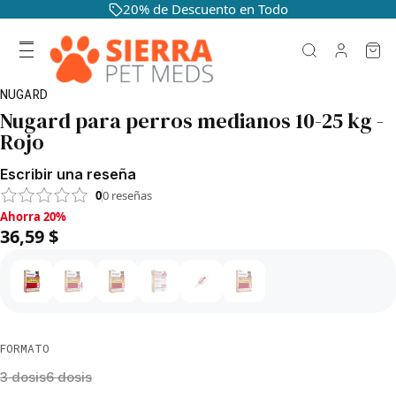
20% de Descuento en Todo
NUGARD
Nugard para perros medianos 10-25 kg -
Rojo
Escribir una reseña
0
0
reseñas
Ahorra 20%, 36,59 $
Ahorra 20%
36,59 $
FORMATO
3 dosis
6 dosis