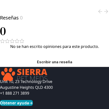
View product
Reseñas
0
0
No se han escrito opiniones para este producto.
Escribir una reseña
Unit 10, 23 Technology Drive
Augustine Heights QLD 4300
+1 888 271 3899
Obtener ayuda
→