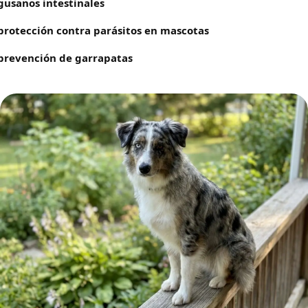
gusanos intestinales
protección contra parásitos en mascotas
prevención de garrapatas