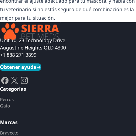
encontrar el ajuste adecuado para tu mascota, y habla con
tu veterinario si no estás seguro de qué combinación es la
mejor para tu situación.
Unit 10, 23 Technology Drive
Augustine Heights QLD 4300
+1 888 271 3899
Obtener ayuda
→
Categorías
Perros
Gato
Marcas
Bravecto