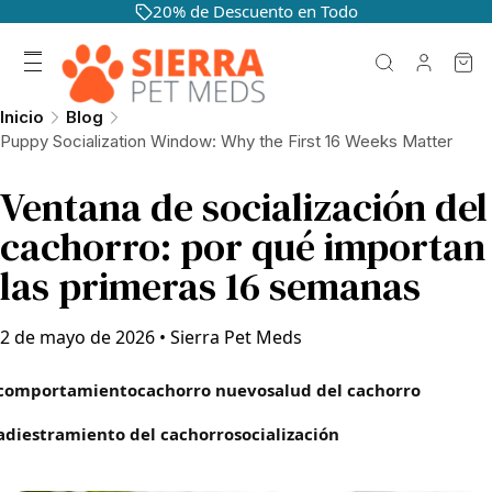
20% de Descuento en Todo
Inicio
Blog
Puppy Socialization Window: Why the First 16 Weeks Matter
Ventana de socialización del
cachorro: por qué importan
las primeras 16 semanas
2 de mayo de 2026
•
Sierra Pet Meds
comportamiento
cachorro nuevo
salud del cachorro
adiestramiento del cachorro
socialización